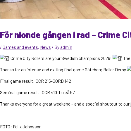
För nionde gången i rad – Crime Ci
/
Games and events
,
News
/ By
admin
Crime City Rollers are your Swedish champions 2026!
The 
Thanks for an intense and exiting final game Göteborg Roller Derby
Final game result: CCR 215-GÖRD 142
Seminal game result: CCR 410-Luleå 57
Thanks everyone for a great weekend – and a special shoutout to our 
FOTO: Felix Johnsson