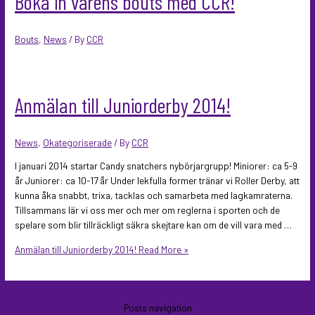
Boka in vårens bouts med CCR!
Bouts
,
News
/ By
CCR
Anmälan till Juniorderby 2014!
News
,
Okategoriserade
/ By
CCR
I januari 2014 startar Candy snatchers nybörjargrupp! Miniorer: ca 5-9
år Juniorer: ca 10-17 år Under lekfulla former tränar vi Roller Derby, att
kunna åka snabbt, trixa, tacklas och samarbeta med lagkamraterna.
Tillsammans lär vi oss mer och mer om reglerna i sporten och de
spelare som blir tillräckligt säkra skejtare kan om de vill vara med …
Anmälan till Juniorderby 2014!
Read More »
Posts navigation