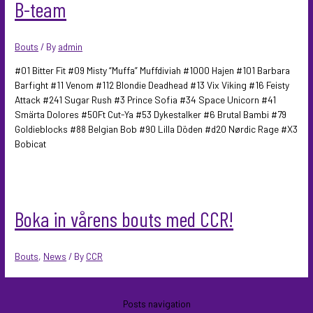
B-team
Bouts
/ By
admin
#01 Bitter Fit #09 Misty “Muffa” Muffdiviah #1000 Hajen #101 Barbara
Barfight #11 Venom #112 Blondie Deadhead #13 Vix Viking #16 Feisty
Attack #241 Sugar Rush #3 Prince Sofia #34 Space Unicorn #41
Smärta Dolores #50Ft Cut-Ya #53 Dykestalker #6 Brutal Bambi #79
Goldieblocks #88 Belgian Bob #90 Lilla Döden #d20 Nørdic Rage #X3
Bobicat
Boka in vårens bouts med CCR!
Bouts
,
News
/ By
CCR
Posts navigation