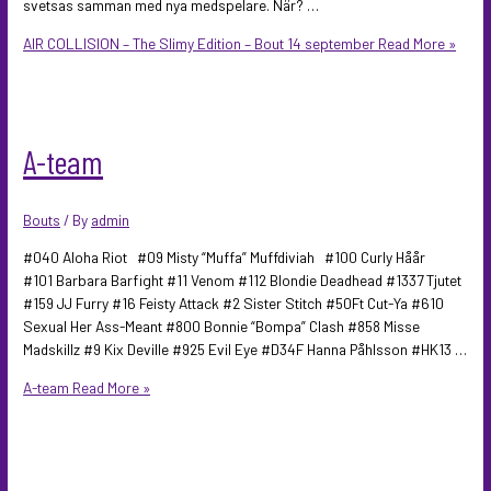
svetsas samman med nya medspelare. När? …
AIR COLLISION – The Slimy Edition – Bout 14 september
Read More »
A-team
Bouts
/ By
admin
#040 Aloha Riot #09 Misty “Muffa” Muffdiviah #100 Curly Håår
#101 Barbara Barfight #11 Venom #112 Blondie Deadhead #1337 Tjutet
#159 JJ Furry #16 Feisty Attack #2 Sister Stitch #50Ft Cut-Ya #610
Sexual Her Ass-Meant #800 Bonnie “Bompa” Clash #858 Misse
Madskillz #9 Kix Deville #925 Evil Eye #D34F Hanna Påhlsson #HK13 …
A-team
Read More »